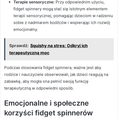
Terapie sensoryczne:
Przy odpowiednim użyciu,
fidget spinnery mogą stać się istotnym elementem
terapii sensorycznej, pomagając dzieciom w radzeniu
sobie z nadmiarem bodźców i wspierając ich rozwój
emocjonalny.
Sprawdź:
Squishy na stres: Odkryj ich
terapeutyczną moc
Podczas stosowania fidget spinnera, ważne jest aby
rodzice i nauczyciele obserwowali, jak dzieci reagują na
zabawkę, aby mogła ona pełnić swoją funkcję
terapeutyczną w odpowiedni sposób.
Emocjonalne i społeczne
korzyści fidget spinnerów