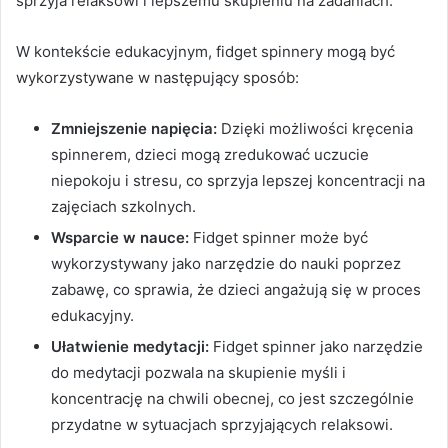
sprzyja relaksowi i lepszemu skupieniu na zadaniach.
W kontekście edukacyjnym, fidget spinnery mogą być
wykorzystywane w następujący sposób:
Zmniejszenie napięcia:
Dzięki możliwości kręcenia
spinnerem, dzieci mogą zredukować uczucie
niepokoju i stresu, co sprzyja lepszej koncentracji na
zajęciach szkolnych.
Wsparcie w nauce:
Fidget spinner może być
wykorzystywany jako narzędzie do nauki poprzez
zabawę, co sprawia, że dzieci angażują się w proces
edukacyjny.
Ułatwienie medytacji:
Fidget spinner jako narzędzie
do medytacji pozwala na skupienie myśli i
koncentrację na chwili obecnej, co jest szczególnie
przydatne w sytuacjach sprzyjających relaksowi.