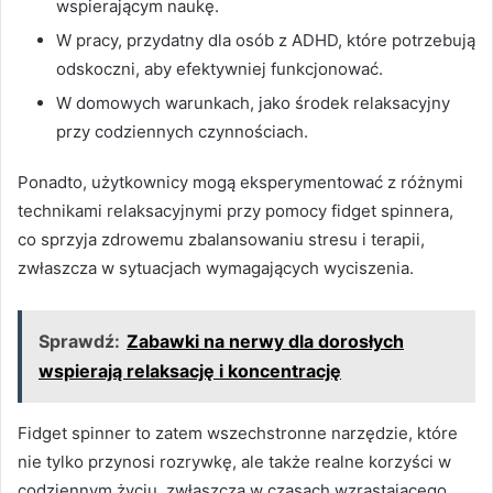
wspierającym naukę.
W pracy, przydatny dla osób z ADHD, które potrzebują
odskoczni, aby efektywniej funkcjonować.
W domowych warunkach, jako środek relaksacyjny
przy codziennych czynnościach.
Ponadto, użytkownicy mogą eksperymentować z różnymi
technikami relaksacyjnymi przy pomocy fidget spinnera,
co sprzyja zdrowemu zbalansowaniu stresu i terapii,
zwłaszcza w sytuacjach wymagających wyciszenia.
Sprawdź:
Zabawki na nerwy dla dorosłych
wspierają relaksację i koncentrację
Fidget spinner to zatem wszechstronne narzędzie, które
nie tylko przynosi rozrywkę, ale także realne korzyści w
codziennym życiu, zwłaszcza w czasach wzrastającego