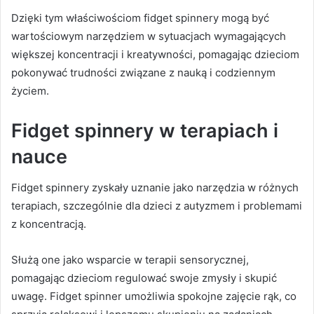
Dzięki tym właściwościom fidget spinnery mogą być
wartościowym narzędziem w sytuacjach wymagających
większej koncentracji i kreatywności, pomagając dzieciom
pokonywać trudności związane z nauką i codziennym
życiem.
Fidget spinnery w terapiach i
nauce
Fidget spinnery zyskały uznanie jako narzędzia w różnych
terapiach, szczególnie dla dzieci z autyzmem i problemami
z koncentracją.
Służą one jako wsparcie w terapii sensorycznej,
pomagając dzieciom regulować swoje zmysły i skupić
uwagę. Fidget spinner umożliwia spokojne zajęcie rąk, co