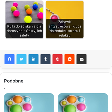
Zabawki
Kulki do ściskania dla
antystresowe: Klucz
dorosłych - Odkryj ich
do redukcji stresu i
zalety
relaksu
LinkedIn
Tumblr
Pinterest
Reddit
Share via Email
Podobne