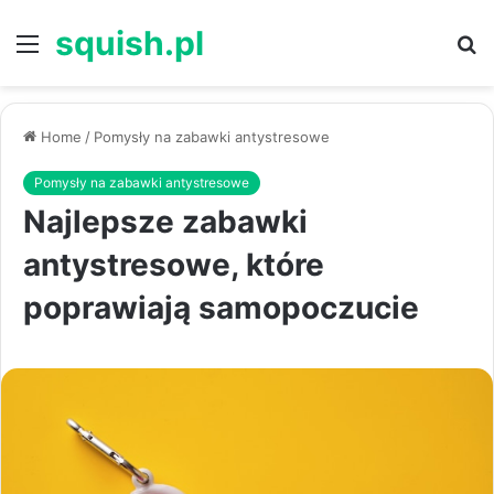
squish.pl
Menu
S
Home
/
Pomysły na zabawki antystresowe
Pomysły na zabawki antystresowe
Najlepsze zabawki
antystresowe, które
poprawiają samopoczucie