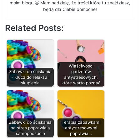
moim blogu 🙂 Mam nadzieję, że treści które tu znajdziesz,
będą dla Ciebie pomocne!
Related Posts:
Właściwości
Zabawki do ściskania
gadżetów
- Klucz do relaksu i
antystresowych,
skupienia
które warto poznać
Zabawki do ściskania
Terapia zabawkami
na stres poprawiają
antystresowymi
samopoczucie
poprawia…