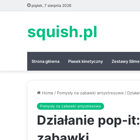
piątek, 7 sierpnia 2026
squish.pl
Strona główna
Piasek kinetyczny
Zestawy Slime
Home
/
Pomysły na zabawki antystresowe
/
Działa
Pomysły na zabawki antystresowe
Działanie pop-it:
zabawki