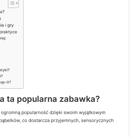
ka?
u
a i gry
 praktyce
nej:
tyki?
i?
pop-it?
ała ta popularna zabawka?
ła ogromną popularność dzięki swoim wyjątkowym
 bąbelków, co dostarcza przyjemnych, sensorycznych