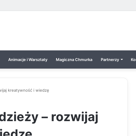
Animacje i Warsztaty
Magiczna Chmurka
Partnerzy
Ko
wijaj kreatywność i wiedzę
zieży – rozwijaj
iedzę