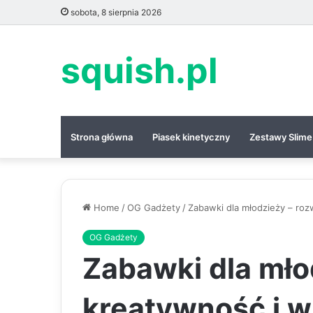
sobota, 8 sierpnia 2026
squish.pl
Strona główna
Piasek kinetyczny
Zestawy Slime
Home
/
OG Gadżety
/
Zabawki dla młodzieży – roz
OG Gadżety
Zabawki dla młod
kreatywność i w