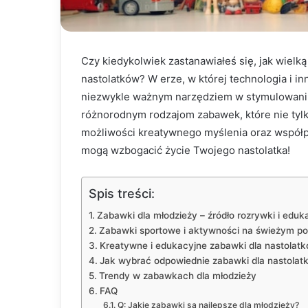
Czy kiedykolwiek zastanawiałeś się, jak wielk
nastolatków? W erze, w której technologia i in
niezwykle ważnym narzędziem w stymulowaniu
różnorodnym rodzajom zabawek, które nie tylk
możliwości kreatywnego myślenia oraz współp
mogą wzbogacić życie Twojego nastolatka!
Spis treści:
Zabawki dla młodzieży – źródło rozrywki i eduka
Zabawki sportowe i aktywności na świeżym pow
Kreatywne i edukacyjne zabawki dla nastolat
Jak wybrać odpowiednie zabawki dla nastolat
Trendy w zabawkach dla młodzieży
FAQ
Q: Jakie zabawki są najlepsze dla młodzieży?