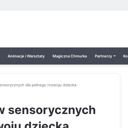
Animacje i Warsztaty
Magiczna Chmurka
Partnerzy
Ko
sensorycznych dla pełnego rozwoju dziecka
aw sensorycznych
woju dziecka