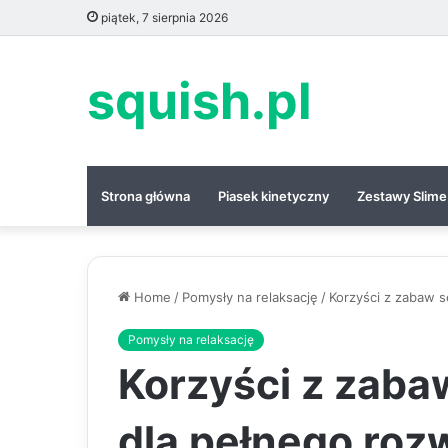
piątek, 7 sierpnia 2026
squish.pl
Strona główna
Piasek kinetyczny
Zestawy Slime
Home
/
Pomysły na relaksację
/
Korzyści z zabaw 
Pomysły na relaksację
Korzyści z zab
dla pełnego roz