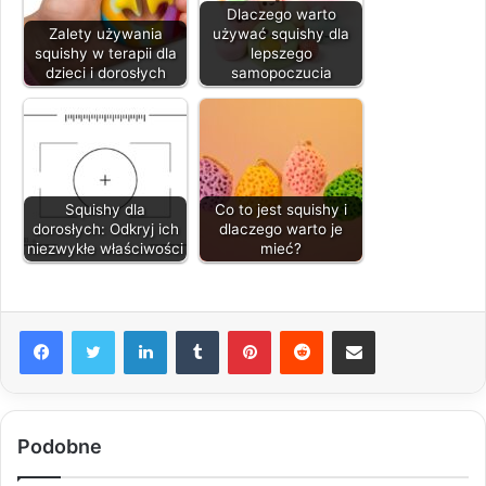
Dlaczego warto
Zalety używania
używać squishy dla
squishy w terapii dla
lepszego
dzieci i dorosłych
samopoczucia
Squishy dla
Co to jest squishy i
dorosłych: Odkryj ich
dlaczego warto je
niezwykłe właściwości
mieć?
LinkedIn
Tumblr
Pinterest
Reddit
Share via Email
Podobne