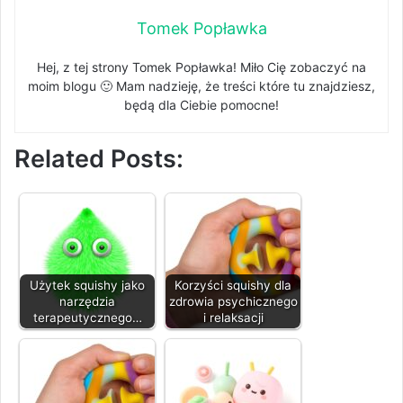
Tomek Popławka
Hej, z tej strony Tomek Popławka! Miło Cię zobaczyć na
moim blogu 🙂 Mam nadzieję, że treści które tu znajdziesz,
będą dla Ciebie pomocne!
Related Posts:
Użytek squishy jako
Korzyści squishy dla
narzędzia
zdrowia psychicznego
terapeutycznego…
i relaksacji