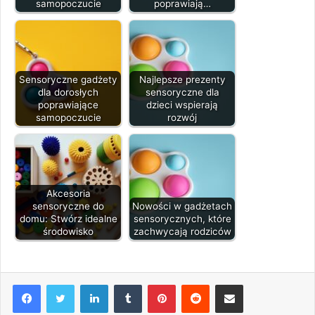
samopoczucie
poprawiają…
Sensoryczne gadżety
Najlepsze prezenty
dla dorosłych
sensoryczne dla
poprawiające
dzieci wspierają
samopoczucie
rozwój
Akcesoria
sensoryczne do
Nowości w gadżetach
domu: Stwórz idealne
sensorycznych, które
środowisko
zachwycają rodziców
LinkedIn
Tumblr
Pinterest
Reddit
Share via Email