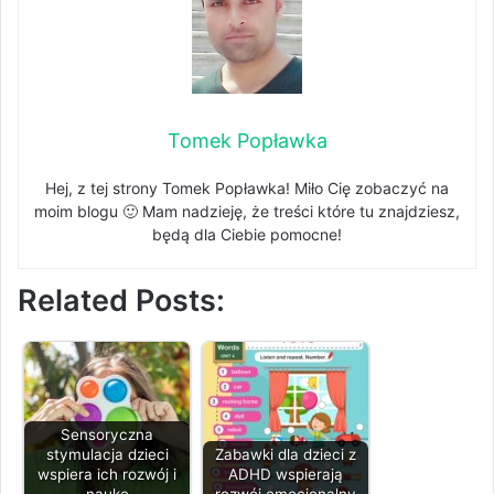
Tomek Popławka
Hej, z tej strony Tomek Popławka! Miło Cię zobaczyć na
moim blogu 🙂 Mam nadzieję, że treści które tu znajdziesz,
będą dla Ciebie pomocne!
Related Posts:
Sensoryczna
stymulacja dzieci
Zabawki dla dzieci z
wspiera ich rozwój i
ADHD wspierają