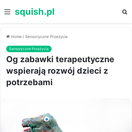
squish.pl
Menu
S
Home
/
Sensoryczne Przeżycia
Sensoryczne Przeżycia
Og zabawki terapeutyczne
wspierają rozwój dzieci z
potrzebami