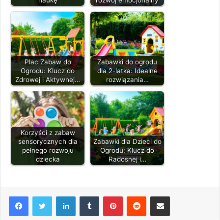
naukę
rozwój emocjonalny
Plac Zabaw do
Zabawki do ogrodu
Ogrodu: Klucz do
dla 2-latka: Idealne
Zdrowej i Aktywnej…
rozwiązania…
Korzyści z zabaw
sensorycznych dla
Zabawki dla Dzieci do
pełnego rozwoju
Ogrodu: Klucz do
dziecka
Radosnej i…
LinkedIn
Tumblr
Pinterest
Reddit
Share via Email