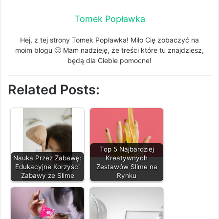
Tomek Popławka
Hej, z tej strony Tomek Popławka! Miło Cię zobaczyć na
moim blogu 🙂 Mam nadzieję, że treści które tu znajdziesz,
będą dla Ciebie pomocne!
Related Posts:
Top 5 Najbardziej
Nauka Przez Zabawę:
Kreatywnych
Edukacyjne Korzyści
Zestawów Slime na
Zabawy ze Slime
Rynku