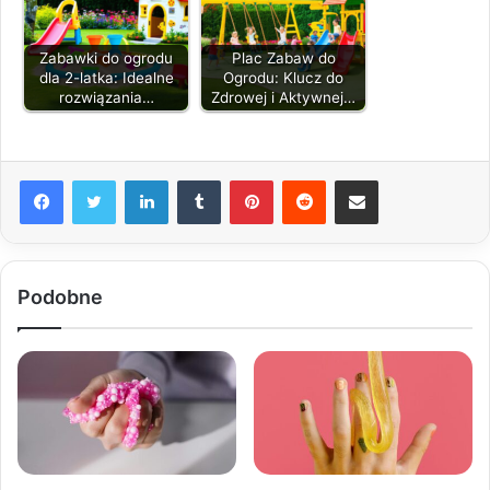
Zabawki do ogrodu
Plac Zabaw do
dla 2-latka: Idealne
Ogrodu: Klucz do
rozwiązania…
Zdrowej i Aktywnej…
LinkedIn
Tumblr
Pinterest
Reddit
Share via Email
Podobne