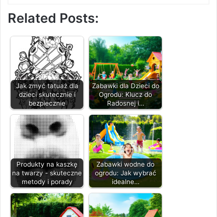
Related Posts:
Jak zmyć tatuaż dla
Zabawki dla Dzieci do
dzieci skutecznie i
Ogrodu: Klucz do
bezpiecznie
Radosnej i…
Produkty na kaszkę
Zabawki wodne do
na twarzy - skuteczne
ogrodu: Jak wybrać
metody i porady
idealne…