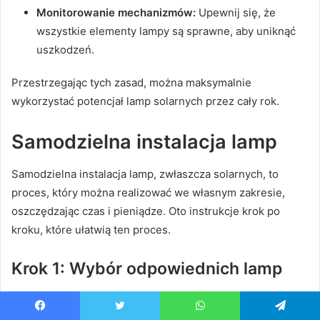
Monitorowanie mechanizmów:
Upewnij się, że
wszystkie elementy lampy są sprawne, aby uniknąć
uszkodzeń.
Przestrzegając tych zasad, można maksymalnie
wykorzystać potencjał lamp solarnych przez cały rok.
Samodzielna instalacja lamp
Samodzielna instalacja lamp, zwłaszcza solarnych, to
proces, który można realizować we własnym zakresie,
oszczędzając czas i pieniądze. Oto instrukcje krok po
kroku, które ułatwią ten proces.
Krok 1: Wybór odpowiednich lamp
Decyduj, jakie lampy chcesz zainstalować. Lampy solarne
to idealne rozwiązanie do oświetlenia ogrodu czy tarasu,
Facebook
Twitter
WhatsApp
Telegram