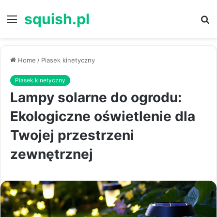
squish.pl
Menu
S
Home
/
Piasek kinetyczny
Piasek kinetyczny
Lampy solarne do ogrodu:
Ekologiczne oświetlenie dla
Twojej przestrzeni
zewnętrznej