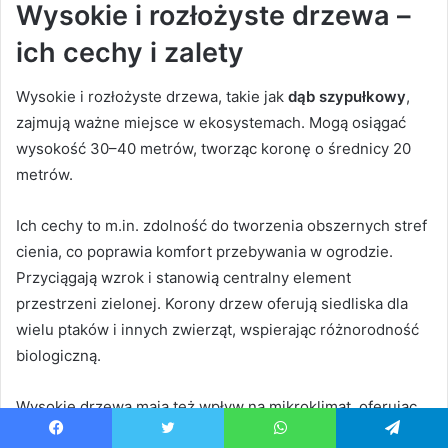
Wysokie i rozłożyste drzewa –
ich cechy i zalety
Wysokie i rozłożyste drzewa, takie jak
dąb szypułkowy
,
zajmują ważne miejsce w ekosystemach. Mogą osiągać
wysokość 30–40 metrów, tworząc koronę o średnicy 20
metrów.
Ich cechy to m.in. zdolność do tworzenia obszernych stref
cienia, co poprawia komfort przebywania w ogrodzie.
Przyciągają wzrok i stanowią centralny element
przestrzeni zielonej. Korony drzew oferują siedliska dla
wielu ptaków i innych zwierząt, wspierając różnorodność
biologiczną.
Wysokie drzewa mają też wpływ na mikroklimat, oferując
cień i hamując wiatr. Przyczyniają się do utrzymania
Facebook
Twitter
WhatsApp
Telegram