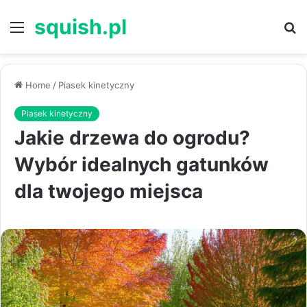
squish.pl
Menu
S
Home
/
Piasek kinetyczny
Piasek kinetyczny
Jakie drzewa do ogrodu?
Wybór idealnych gatunków
dla twojego miejsca