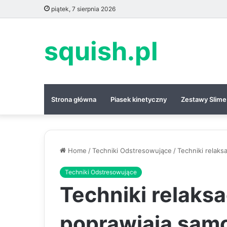
piątek, 7 sierpnia 2026
squish.pl
Strona główna
Piasek kinetyczny
Zestawy Slime
Home
/
Techniki Odstresowujące
/
Techniki relaks
Techniki Odstresowujące
Techniki relaksa
poprawiają sam