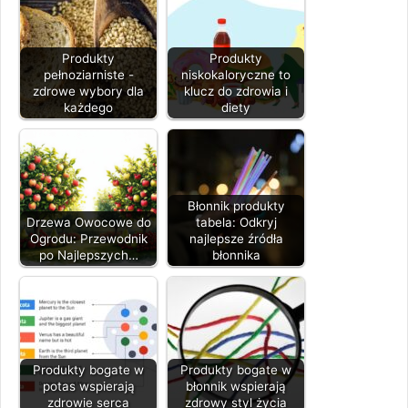
Produkty
Produkty
pełnoziarniste -
niskokaloryczne to
zdrowe wybory dla
klucz do zdrowia i
każdego
diety
Błonnik produkty
Drzewa Owocowe do
tabela: Odkryj
Ogrodu: Przewodnik
najlepsze źródła
po Najlepszych…
błonnika
Produkty bogate w
Produkty bogate w
potas wspierają
błonnik wspierają
zdrowie serca
zdrowy styl życia