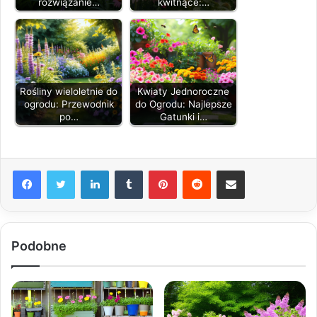
rozwiązanie…
kwitnące:…
Rośliny wieloletnie do
Kwiaty Jednoroczne
ogrodu: Przewodnik
do Ogrodu: Najlepsze
po…
Gatunki i…
LinkedIn
Tumblr
Pinterest
Reddit
Share via Email
Podobne