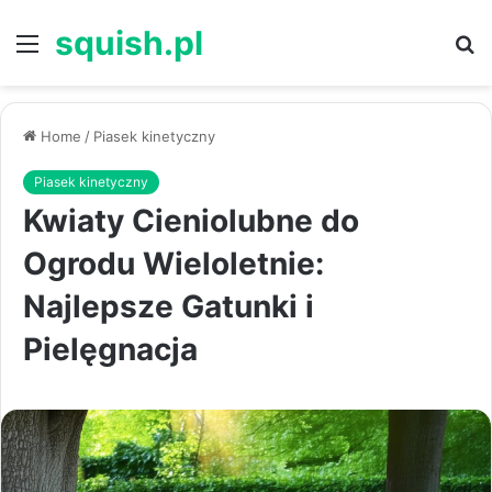
squish.pl
Menu
S
Home
/
Piasek kinetyczny
Piasek kinetyczny
Kwiaty Cieniolubne do
Ogrodu Wieloletnie:
Najlepsze Gatunki i
Pielęgnacja