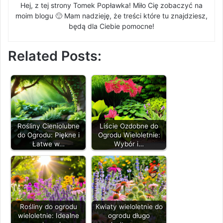
Hej, z tej strony Tomek Popławka! Miło Cię zobaczyć na
moim blogu 🙂 Mam nadzieję, że treści które tu znajdziesz,
będą dla Ciebie pomocne!
Related Posts:
Rośliny Cieniolubne
Liście Ozdobne do
do Ogrodu: Piękne i
Ogrodu Wieloletnie:
Łatwe w…
Wybór i…
Rośliny do ogrodu
Kwiaty wieloletnie do
wieloletnie: Idealne
ogrodu długo