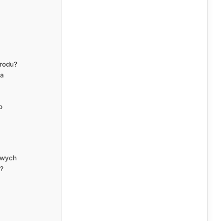
rodu?
ia
o
owych
?