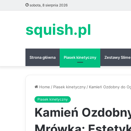
sobota, 8 sierpnia 2026
squish.pl
Strona główna
Piasek kinetyczny
Zestawy Slime
Home
/
Piasek kinetyczny
/
Kamień Ozdobny do Og
Piasek kinetyczny
Kamień Ozdobny
Mrówka: Estetyk