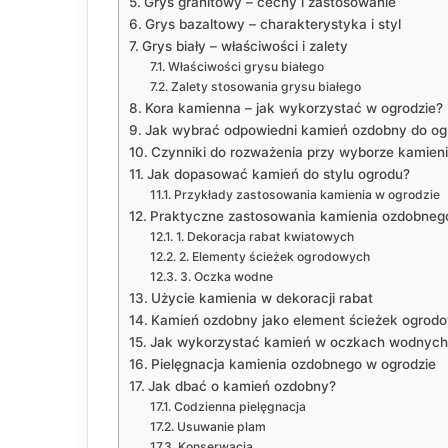
Grys granitowy – cechy i zastosowanie
Grys bazaltowy – charakterystyka i styl
Grys biały – właściwości i zalety
Właściwości grysu białego
Zalety stosowania grysu białego
Kora kamienna – jak wykorzystać w ogrodzie?
Jak wybrać odpowiedni kamień ozdobny do og
Czynniki do rozważenia przy wyborze kamien
Jak dopasować kamień do stylu ogrodu?
Przykłady zastosowania kamienia w ogrodzie
Praktyczne zastosowania kamienia ozdobneg
1. Dekoracja rabat kwiatowych
2. Elementy ścieżek ogrodowych
3. Oczka wodne
Użycie kamienia w dekoracji rabat
Kamień ozdobny jako element ścieżek ogrod
Jak wykorzystać kamień w oczkach wodnych
Pielęgnacja kamienia ozdobnego w ogrodzie
Jak dbać o kamień ozdobny?
Codzienna pielęgnacja
Usuwanie plam
Konserwacja