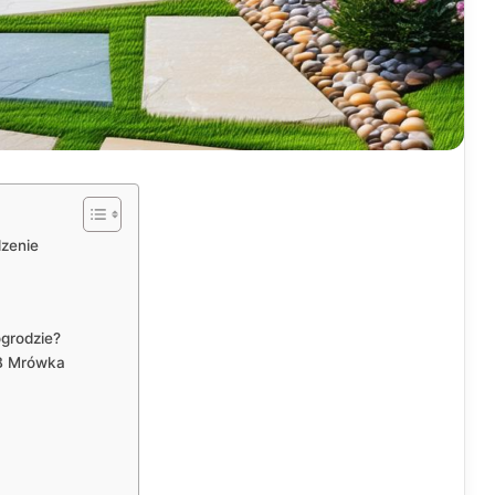
zenie
grodzie?
B Mrówka