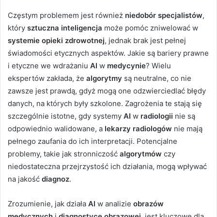
Częstym problemem jest również
niedobór specjalistów
,
który
sztuczna inteligencja
może pomóc zniwelować w
systemie opieki zdrowotnej
, jednak brak jest pełnej
świadomości etycznych aspektów. Jakie są bariery prawne
i etyczne we wdrażaniu
AI
w
medycynie
? Wielu
ekspertów zakłada, że
algorytmy
są neutralne, co nie
zawsze jest prawdą, gdyż mogą one odzwierciedlać błędy
danych, na których były szkolone. Zagrożenia te stają się
szczególnie istotne, gdy systemy
AI
w
radiologii
nie są
odpowiednio walidowane, a
lekarzy radiologów
nie mają
pełnego zaufania do ich interpretacji. Potencjalne
problemy, takie jak stronniczość
algorytmów
czy
niedostateczna przejrzystość ich działania, mogą wpływać
na jakość
diagnoz
.
Zrozumienie, jak działa
AI
w analizie
obrazów
medycznych
i
diagnostyce obrazowej
, jest kluczowe dla