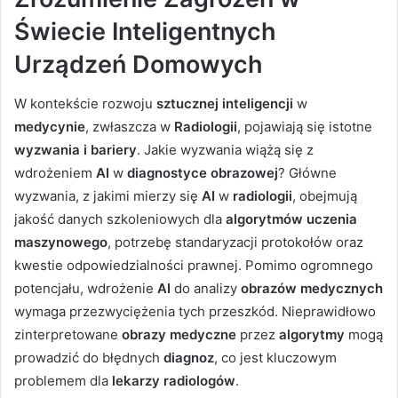
Świecie Inteligentnych
Urządzeń Domowych
W kontekście rozwoju
sztucznej inteligencji
w
medycynie
, zwłaszcza w
Radiologii
, pojawiają się istotne
wyzwania i bariery
. Jakie wyzwania wiążą się z
wdrożeniem
AI
w
diagnostyce obrazowej
? Główne
wyzwania, z jakimi mierzy się
AI
w
radiologii
, obejmują
jakość danych szkoleniowych dla
algorytmów uczenia
maszynowego
, potrzebę standaryzacji protokołów oraz
kwestie odpowiedzialności prawnej. Pomimo ogromnego
potencjału, wdrożenie
AI
do analizy
obrazów medycznych
wymaga przezwyciężenia tych przeszkód. Nieprawidłowo
zinterpretowane
obrazy medyczne
przez
algorytmy
mogą
prowadzić do błędnych
diagnoz
, co jest kluczowym
problemem dla
lekarzy radiologów
.