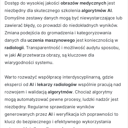
Dostęp do wysokiej jakości
obrazów medycznych
jest
niezbędny dla skutecznego szkolenia
algorytmów AI
.
Domyślne zestawy danych mogą być niewystarczające lub
zawierać błędy, co prowadzi do niedokładnych wyników.
Zmiana podejścia do gromadzenia i kategoryzowania
danych dla
uczenia maszynowego
jest koniecznością w
radiologii
. Transparentność i możliwość audytu sposobu,
w jaki
AI
przetwarza obrazy, są kluczowe dla
wiarygodności systemu.
Warto rozważyć współpracę interdyscyplinarną, gdzie
eksperci od
AI
i
lekarzy radiologów
wspólnie pracują nad
rozwojem i walidacją
algorytmów
. Chociaż algorytmy
mogą automatyzować pewne procesy, ludzki nadzór jest
niezbędny. Regularne sprawdzanie wyników
generowanych przez
AI
i weryfikacja ich poprawności to
klucz do bezpiecznego i efektywnego wykorzystania