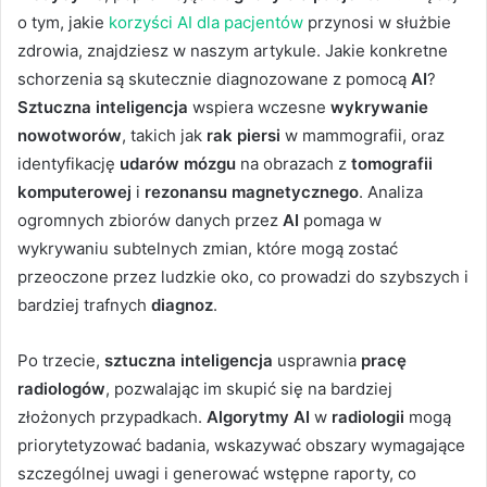
o tym, jakie
korzyści AI dla pacjentów
przynosi w służbie
zdrowia, znajdziesz w naszym artykule. Jakie konkretne
schorzenia są skutecznie diagnozowane z pomocą
AI
?
Sztuczna inteligencja
wspiera wczesne
wykrywanie
nowotworów
, takich jak
rak piersi
w mammografii, oraz
identyfikację
udarów mózgu
na obrazach z
tomografii
komputerowej
i
rezonansu magnetycznego
. Analiza
ogromnych zbiorów danych przez
AI
pomaga w
wykrywaniu subtelnych zmian, które mogą zostać
przeoczone przez ludzkie oko, co prowadzi do szybszych i
bardziej trafnych
diagnoz
.
Po trzecie,
sztuczna inteligencja
usprawnia
pracę
radiologów
, pozwalając im skupić się na bardziej
złożonych przypadkach.
Algorytmy AI
w
radiologii
mogą
priorytetyzować badania, wskazywać obszary wymagające
szczególnej uwagi i generować wstępne raporty, co