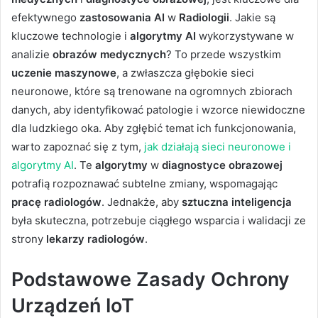
efektywnego
zastosowania AI
w
Radiologii
. Jakie są
kluczowe technologie i
algorytmy AI
wykorzystywane w
analizie
obrazów medycznych
? To przede wszystkim
uczenie maszynowe
, a zwłaszcza głębokie sieci
neuronowe, które są trenowane na ogromnych zbiorach
danych, aby identyfikować patologie i wzorce niewidoczne
dla ludzkiego oka. Aby zgłębić temat ich funkcjonowania,
warto zapoznać się z tym,
jak działają sieci neuronowe i
algorytmy AI
. Te
algorytmy
w
diagnostyce obrazowej
potrafią rozpoznawać subtelne zmiany, wspomagając
pracę radiologów
. Jednakże, aby
sztuczna inteligencja
była skuteczna, potrzebuje ciągłego wsparcia i walidacji ze
strony
lekarzy radiologów
.
Podstawowe Zasady Ochrony
Urządzeń IoT