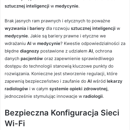
sztucznej inteligencji
w
medycynie
.
Brak jasnych ram prawnych i etycznych to poważne
wyzwania i bariery
dla rozwoju
sztucznej inteligencji
w
medycynie
. Jakie są bariery prawne i etyczne we
wdrażaniu
AI
w
medycynie
? Kwestie odpowiedzialności za
błędne
diagnozy
postawione z udziałem
AI
, ochrona
danych
pacjentów
oraz zapewnienie sprawiedliwego
dostępu do technologii stanowią kluczowe punkty do
rozwiązania. Konieczne jest stworzenie regulacji, które
zapewnią bezpieczeństwo i zaufanie do
AI
wśród
lekarzy
radiologów
i w całym
systemie opieki zdrowotnej
,
jednocześnie stymulując innowacje w
radiologii
.
Bezpieczna Konfiguracja Sieci
Wi-Fi