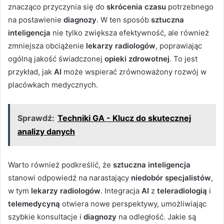
znacząco przyczynia się do
skrócenia czasu
potrzebnego
na postawienie
diagnozy
. W ten sposób
sztuczna
inteligencja
nie tylko zwiększa efektywność, ale również
zmniejsza obciążenie
lekarzy radiologów
, poprawiając
ogólną jakość świadczonej
opieki zdrowotnej
. To jest
przykład, jak
AI
może wspierać zrównoważony rozwój w
placówkach medycznych.
Sprawdź:
Techniki GA - Klucz do skutecznej
analizy danych
Warto również podkreślić, że
sztuczna inteligencja
stanowi odpowiedź na narastający
niedobór specjalistów
,
w tym
lekarzy radiologów
. Integracja
AI
z
teleradiologią
i
telemedycyną
otwiera nowe perspektywy, umożliwiając
szybkie konsultacje i
diagnozy
na odległość. Jakie są