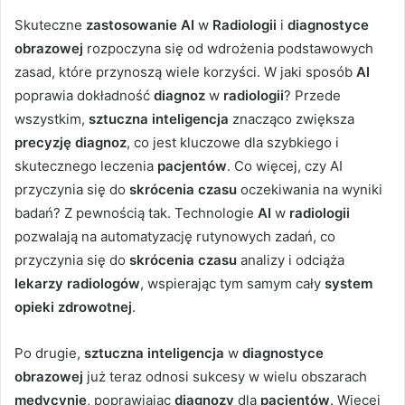
Skuteczne
zastosowanie AI
w
Radiologii
i
diagnostyce
obrazowej
rozpoczyna się od wdrożenia podstawowych
zasad, które przynoszą wiele korzyści. W jaki sposób
AI
poprawia dokładność
diagnoz
w
radiologii
? Przede
wszystkim,
sztuczna inteligencja
znacząco zwiększa
precyzję diagnoz
, co jest kluczowe dla szybkiego i
skutecznego leczenia
pacjentów
. Co więcej, czy AI
przyczynia się do
skrócenia czasu
oczekiwania na wyniki
badań? Z pewnością tak. Technologie
AI
w
radiologii
pozwalają na automatyzację rutynowych zadań, co
przyczynia się do
skrócenia czasu
analizy i odciąża
lekarzy radiologów
, wspierając tym samym cały
system
opieki zdrowotnej
.
Po drugie,
sztuczna inteligencja
w
diagnostyce
obrazowej
już teraz odnosi sukcesy w wielu obszarach
medycynie
, poprawiając
diagnozy
dla
pacjentów
. Więcej