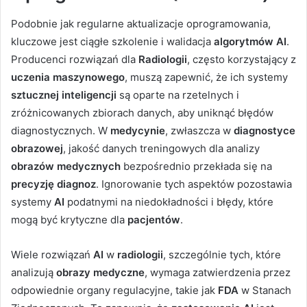
Podobnie jak regularne aktualizacje oprogramowania,
kluczowe jest ciągłe szkolenie i walidacja
algorytmów AI
.
Producenci rozwiązań dla
Radiologii
, często korzystający z
uczenia maszynowego
, muszą zapewnić, że ich systemy
sztucznej inteligencji
są oparte na rzetelnych i
zróżnicowanych zbiorach danych, aby uniknąć błędów
diagnostycznych. W
medycynie
, zwłaszcza w
diagnostyce
obrazowej
, jakość danych treningowych dla analizy
obrazów medycznych
bezpośrednio przekłada się na
precyzję diagnoz
. Ignorowanie tych aspektów pozostawia
systemy
AI
podatnymi na niedokładności i błędy, które
mogą być krytyczne dla
pacjentów
.
Wiele rozwiązań
AI
w
radiologii
, szczególnie tych, które
analizują
obrazy medyczne
, wymaga zatwierdzenia przez
odpowiednie organy regulacyjne, takie jak
FDA
w Stanach