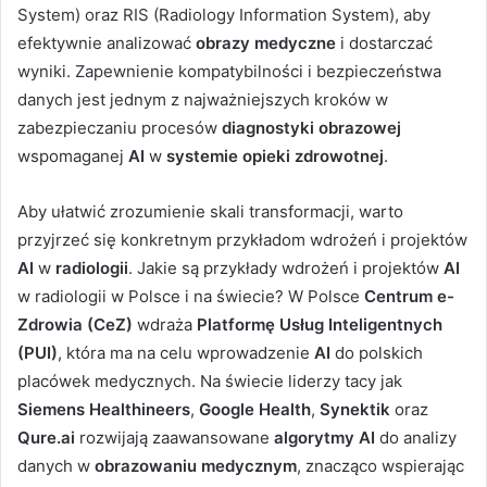
System) oraz RIS (Radiology Information System), aby
efektywnie analizować
obrazy medyczne
i dostarczać
wyniki. Zapewnienie kompatybilności i bezpieczeństwa
danych jest jednym z najważniejszych kroków w
zabezpieczaniu procesów
diagnostyki obrazowej
wspomaganej
AI
w
systemie opieki zdrowotnej
.
Aby ułatwić zrozumienie skali transformacji, warto
przyjrzeć się konkretnym przykładom wdrożeń i projektów
AI
w
radiologii
. Jakie są przykłady wdrożeń i projektów
AI
w radiologii w Polsce i na świecie? W Polsce
Centrum e-
Zdrowia (CeZ)
wdraża
Platformę Usług Inteligentnych
(PUI)
, która ma na celu wprowadzenie
AI
do polskich
placówek medycznych. Na świecie liderzy tacy jak
Siemens Healthineers
,
Google Health
,
Synektik
oraz
Qure.ai
rozwijają zaawansowane
algorytmy AI
do analizy
danych w
obrazowaniu medycznym
, znacząco wspierając