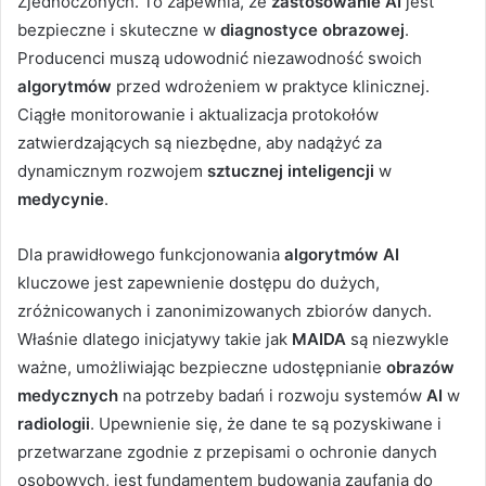
Zjednoczonych. To zapewnia, że
zastosowanie AI
jest
bezpieczne i skuteczne w
diagnostyce obrazowej
.
Producenci muszą udowodnić niezawodność swoich
algorytmów
przed wdrożeniem w praktyce klinicznej.
Ciągłe monitorowanie i aktualizacja protokołów
zatwierdzających są niezbędne, aby nadążyć za
dynamicznym rozwojem
sztucznej inteligencji
w
medycynie
.
Dla prawidłowego funkcjonowania
algorytmów AI
kluczowe jest zapewnienie dostępu do dużych,
zróżnicowanych i zanonimizowanych zbiorów danych.
Właśnie dlatego inicjatywy takie jak
MAIDA
są niezwykle
ważne, umożliwiając bezpieczne udostępnianie
obrazów
medycznych
na potrzeby badań i rozwoju systemów
AI
w
radiologii
. Upewnienie się, że dane te są pozyskiwane i
przetwarzane zgodnie z przepisami o ochronie danych
osobowych, jest fundamentem budowania zaufania do