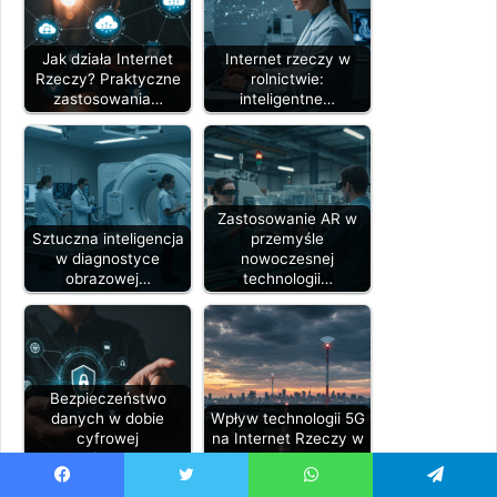
Jak działa Internet
Internet rzeczy w
Rzeczy? Praktyczne
rolnictwie:
zastosowania…
inteligentne…
Zastosowanie AR w
Sztuczna inteligencja
przemyśle
w diagnostyce
nowoczesnej
obrazowej…
technologii…
Bezpieczeństwo
danych w dobie
Wpływ technologii 5G
cyfrowej
na Internet Rzeczy w
transformacji…
Polsce –…
Facebook
Twitter
WhatsApp
Telegram