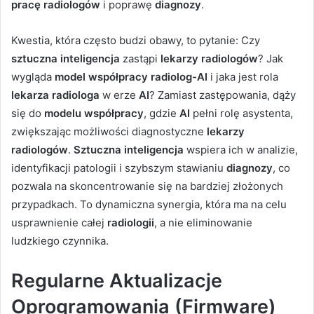
pracę radiologów
i poprawę
diagnozy
.
Kwestia, która często budzi obawy, to pytanie: Czy
sztuczna inteligencja
zastąpi
lekarzy radiologów
? Jak
wygląda
model współpracy radiolog-AI
i jaka jest rola
lekarza radiologa
w erze
AI
? Zamiast zastępowania, dąży
się do
modelu współpracy
, gdzie
AI
pełni rolę asystenta,
zwiększając możliwości diagnostyczne
lekarzy
radiologów
.
Sztuczna inteligencja
wspiera ich w analizie,
identyfikacji patologii i szybszym stawianiu
diagnozy
, co
pozwala na skoncentrowanie się na bardziej złożonych
przypadkach. To dynamiczna synergia, która ma na celu
usprawnienie całej
radiologii
, a nie eliminowanie
ludzkiego czynnika.
Regularne Aktualizacje
Oprogramowania (Firmware)