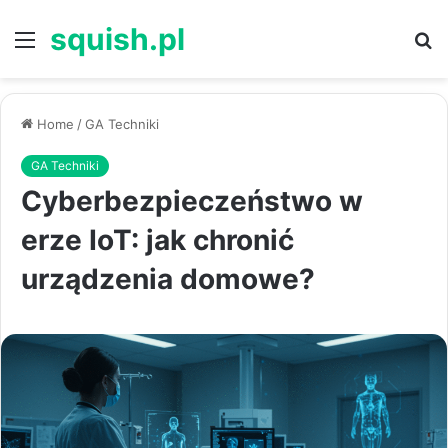
squish.pl
Menu
S
Home
/
GA Techniki
GA Techniki
Cyberbezpieczeństwo w
erze IoT: jak chronić
urządzenia domowe?