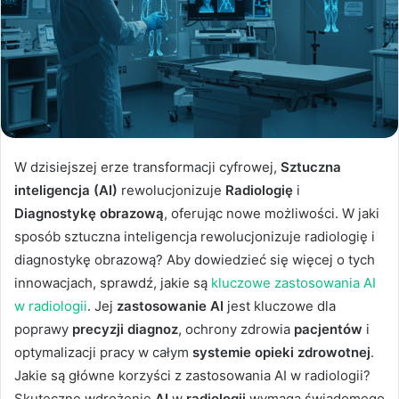
W dzisiejszej erze transformacji cyfrowej,
Sztuczna
inteligencja (AI)
rewolucjonizuje
Radiologię
i
Diagnostykę obrazową
, oferując nowe możliwości. W jaki
sposób sztuczna inteligencja rewolucjonizuje radiologię i
diagnostykę obrazową? Aby dowiedzieć się więcej o tych
innowacjach, sprawdź, jakie są
kluczowe zastosowania AI
w radiologii
. Jej
zastosowanie AI
jest kluczowe dla
poprawy
precyzji diagnoz
, ochrony zdrowia
pacjentów
i
optymalizacji pracy w całym
systemie opieki zdrowotnej
.
Jakie są główne korzyści z zastosowania AI w radiologii?
Skuteczne wdrożenie
AI
w
radiologii
wymaga świadomego