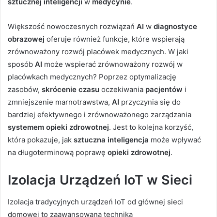
sztucznej inteligencji
w
medycynie
.
Większość nowoczesnych rozwiązań
AI
w
diagnostyce
obrazowej
oferuje również funkcje, które wspierają
zrównoważony rozwój placówek medycznych. W jaki
sposób
AI
może wspierać zrównoważony rozwój w
placówkach medycznych? Poprzez optymalizację
zasobów,
skrócenie czasu
oczekiwania
pacjentów
i
zmniejszenie marnotrawstwa,
AI
przyczynia się do
bardziej efektywnego i zrównoważonego zarządzania
systemem opieki zdrowotnej
. Jest to kolejna korzyść,
która pokazuje, jak
sztuczna inteligencja
może wpływać
na długoterminową poprawę
opieki zdrowotnej
.
Izolacja Urządzeń IoT w Sieci
Izolacja tradycyjnych urządzeń IoT od głównej sieci
domowej to zaawansowana technika