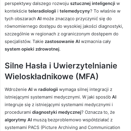
perspektywy dalszego rozwoju
sztucznej inteligencji
w
kontekście
teleradiologii
i
telemedycyny
? To właśnie w
tych obszarach
AI
może znacząco przyczynić się do
równomiernego dostępu do wysokiej jakości diagnostyki,
szczególnie w regionach z ograniczonym dostępem do
specjalistów. Takie
zastosowanie AI
wzmacnia cały
system opieki zdrowotnej
.
Silne Hasła i Uwierzytelnianie
Wieloskładnikowe (MFA)
Wdrożenie
AI
w
radiologii
wymaga silnej integracji z
istniejącymi systemami medycznymi. W jaki sposób
AI
integruje się z istniejącymi systemami medycznymi i
procedurami
diagnostyki medycznej
? Oznacza to, że
algorytmy AI
muszą bezproblemowo współdziałać z
systemami PACS (Picture Archiving and Communication