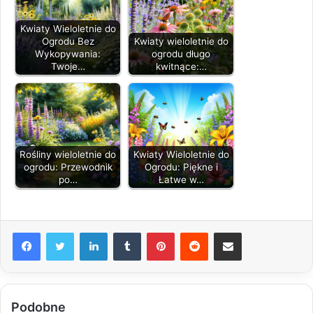
Kwiaty Wieloletnie do
Ogrodu Bez
Kwiaty wieloletnie do
Wykopywania:
ogrodu długo
Twoje…
kwitnące:…
Rośliny wieloletnie do
Kwiaty Wieloletnie do
ogrodu: Przewodnik
Ogrodu: Piękne i
po…
Łatwe w…
LinkedIn
Tumblr
Pinterest
Reddit
Share via Email
Podobne