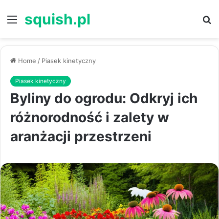
squish.pl
Menu
S
Home
/
Piasek kinetyczny
Piasek kinetyczny
Byliny do ogrodu: Odkryj ich
różnorodność i zalety w
aranżacji przestrzeni