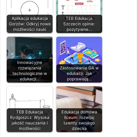
Aplikacja edukacja
TEB Edukacja
Gorzów: Odkryj nowe
Szczecin opinie:
możliwości nauki
pozytywne…
Innowacyjne
rozwiązania
Zastosowania GA w
technologiczne w
edukacji: Jak
edukacji…
poprawiają…
TEB Edukacja
Edukacja domowa
Bydgoszcz: Wysoka
liceum: rozwijaj
jakość nauczania i
talenty swojego
możliwości
dziecka