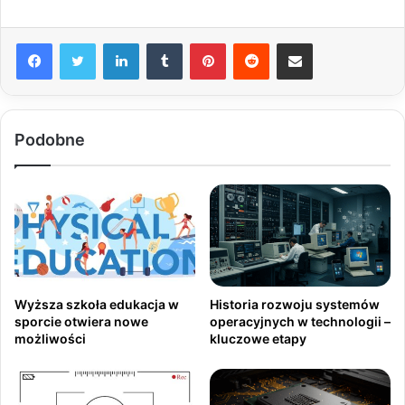
LinkedIn
Tumblr
Pinterest
Reddit
Share via Email
Podobne
Wyższa szkoła edukacja w
Historia rozwoju systemów
sporcie otwiera nowe
operacyjnych w technologii –
możliwości
kluczowe etapy